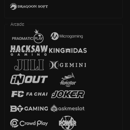
Arcade