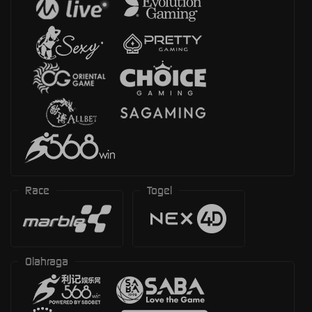
Race
Togel
Olahraga