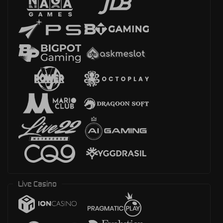
Live Casino