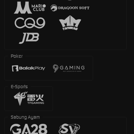
Poker
E-Sports
Sabung Ayam