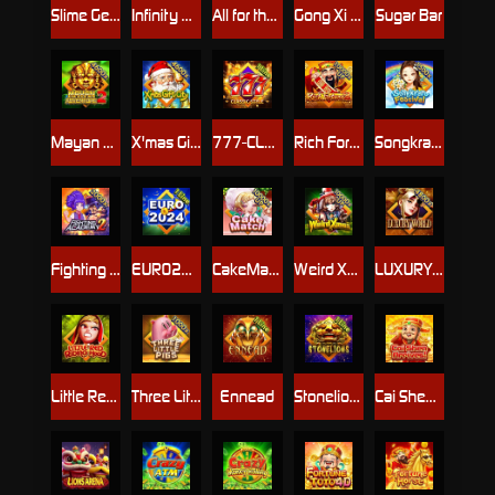
Slime Gem
Infinity Mining
All for the Winner
Gong Xi Fa Cai
Sugar Bar
Mayan Adventure2
X'mas Gift City
777-CLASSIC STYLE
Rich Fortune 2
Songkran Festival
Fighting Academy 2
EURO2024
CakeMatch
Weird Xmas
LUXURY WORLD
Little Red Riding Hood
Three Little Pigs
Ennead
Stonelions
Cai Shen Arrives!