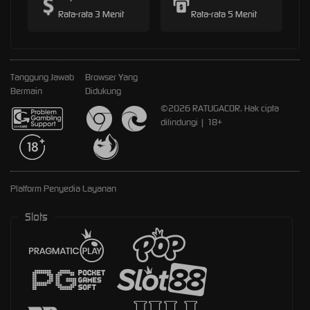
Rata-rata 3 Menit
Rata-rata 5 Menit
Tanggung Jawab
Browser Yang
Bermain
Didukung
©2026 RATUGACOR. Hak cipta
dilindungi | 18+
Platform Penyedia Layanan
Slots