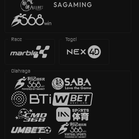
Race
Togel
Olahraga