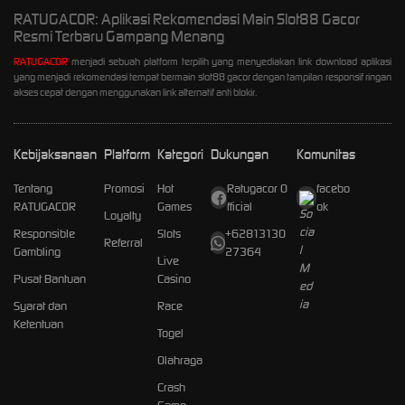
RATUGACOR: Aplikasi Rekomendasi Main Slot88 Gacor
Resmi Terbaru Gampang Menang
RATUGACOR
menjadi sebuah platform terpilih yang menyediakan link download aplikasi
yang menjadi rekomendasi tempat bermain slot88 gacor dengan tampilan responsif ringan
akses cepat dengan menggunakan link alternatif anti blokir.
Kebijaksanaan
Platform
Kategori
Dukungan
Komunitas
Tentang
Promosi
Hot
Ratugacor O
facebo
RATUGACOR
Games
fficial
ok
Loyalty
Responsible
Slots
+62813130
Referral
Gambling
27364
Live
Pusat Bantuan
Casino
Syarat dan
Race
Ketentuan
Togel
Olahraga
Crash