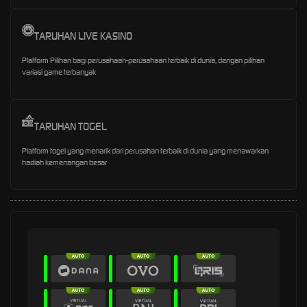
TARUHAN LIVE KASINO
Platform Pilihan bagi perusahaan-perusahaan terbaik di dunia, dengan pilihan
variasi game terbanyak
TARUHAN TOGEL
Platform togel yang menarik dari perusahan terbaik di dunia yang menawarkan
hadiah kemenangan besar