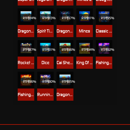
RTP
84%
RTP
83%
RTP
97%
RTP
81%
RTP
95%
Dragon Fishing
Spirit Tide Legend
Dragon of Demons
Mines
Classic Mario
RTP
87%
RTP
91%
RTP
96%
RTP
94%
RTP
92%
Rocket Derby
Dice
Cai Shen Fishing
King Of Football
Fishing Disco
RTP
96%
RTP
80%
RTP
85%
Fishing YiLuFa
Running Chicken
Dragon Fishing II