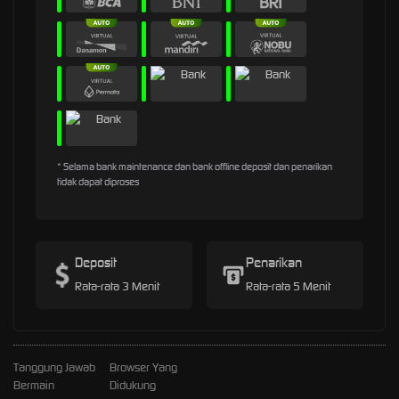
* Selama bank maintenance dan bank offline deposit dan penarikan
tidak dapat diproses
Deposit
Penarikan
Rata-rata 3 Menit
Rata-rata 5 Menit
Tanggung Jawab
Browser Yang
Bermain
Didukung