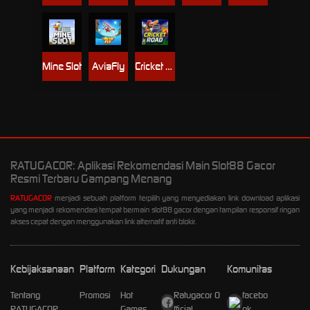
Mine Slot
AviaFly
Cricket Road
RATUGACOR: Aplikasi Rekomendasi Main Slot88 Gacor
Resmi Terbaru Gampang Menang
RATUGACOR
menjadi sebuah platform terpilih yang menyediakan link download aplikasi
yang menjadi rekomendasi tempat bermain slot88 gacor dengan tampilan responsif ringan
akses cepat dengan menggunakan link alternatif anti blokir.
Kebijaksanaan
Platform
Kategori
Dukungan
Komunitas
Tentang
Promosi
Hot
Ratugacor O
facebo
RATUGACOR
Games
fficial
ok