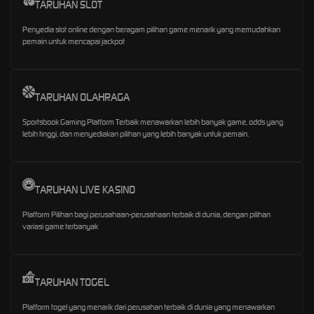
TARUHAN SLOT
Penyedia slot online dengan beragam pilihan game menarik yang memudahkan
pemain untuk mencapai jackpot
TARUHAN OLAHRAGA
Sportsbook Gaming Platform Terbaik menawarkan lebih banyak game, odds yang
lebih tinggi, dan menyediakan pilihan yang lebih banyak untuk pemain.
TARUHAN LIVE KASINO
Platform Pilihan bagi perusahaan-perusahaan terbaik di dunia, dengan pilihan
variasi game terbanyak
TARUHAN TOGEL
Platform togel yang menarik dari perusahan terbaik di dunia yang menawarkan