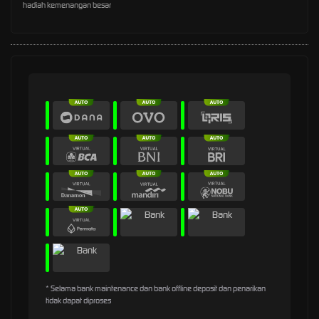
hadiah kemenangan besar
* Selama bank maintenance dan bank offline deposit dan penarikan
tidak dapat diproses