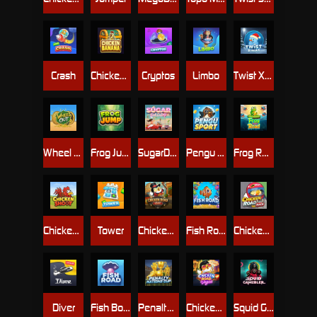
Crash
Chicken Banana
Cryptos
Limbo
Twist X-mas
Wheel Out
Frog Jump
SugarDaddy
Pengu Sport
Frog Road
Chicken Shoot
Tower
Chicken Road Gold
Fish Road
Chicken Road Race
Diver
Fish Boom
Penalty Nations Cup
Chicken Road Vegas
Squid Gamebler